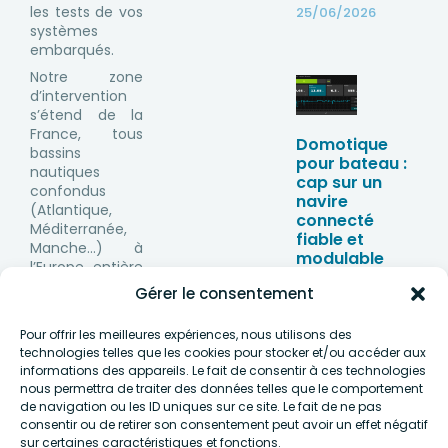
les tests de vos
25/06/2026
systèmes
embarqués.
Notre zone
d’intervention
s’étend de la
France, tous
Domotique
bassins
pour bateau :
nautiques
cap sur un
confondus
navire
(Atlantique,
connecté
Méditerranée,
fiable et
Manche…) à
modulable
l’Europe entière
26/05/2026
(Baltique, mer
Gérer le consentement
du Nord, mer
Noire), de la
Pour offrir les meilleures expériences, nous utilisons des
Lettonie en
technologies telles que les cookies pour stocker et/ou accéder aux
passant par le
informations des appareils. Le fait de consentir à ces technologies
Royaume-Uni
nous permettra de traiter des données telles que le comportement
ou l’Italie.
de navigation ou les ID uniques sur ce site. Le fait de ne pas
consentir ou de retirer son consentement peut avoir un effet négatif
sur certaines caractéristiques et fonctions.