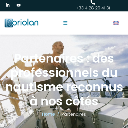
+33 4 28 29 41 31
Partenaires : des
professionnels du
nautisme reconnus
à nos côtés
Home
Partenaires