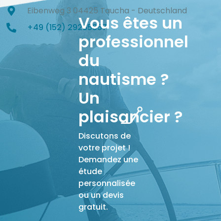
Eibenweg 3 04425 Taucha - Deutschland
Vous êtes un
+49 (152) 29265857
professionnel
du
nautisme ?
Un
plaisancier ?
Discutons de
votre projet !
Demandez une
étude
personnalisée
ou un devis
gratuit.