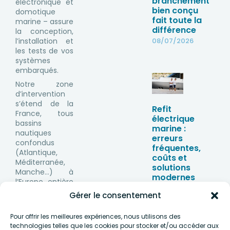
branchement
électronique et
bien conçu
domotique
fait toute la
marine – assure
différence
la conception,
l’installation et
08/07/2026
les tests de vos
systèmes
embarqués.
Notre zone
d’intervention
s’étend de la
Refit
France, tous
électrique
bassins
marine :
nautiques
erreurs
confondus
fréquentes,
(Atlantique,
coûts et
Méditerranée,
solutions
Manche…) à
modernes
l’Europe entière
25/06/2026
(Baltique, mer
Gérer le consentement
du Nord, mer
Noire), de la
Pour offrir les meilleures expériences, nous utilisons des
Lettonie en
technologies telles que les cookies pour stocker et/ou accéder aux