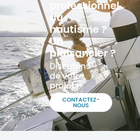
professionnel
du
nautisme ?
Un
plaisancier ?
Discutons
de votre
projet !
CONTACTEZ-
NOUS