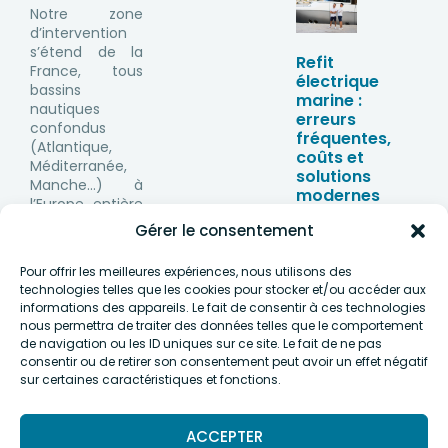
Notre zone
d’intervention
s’étend de la
Refit
France, tous
électrique
bassins
marine :
nautiques
erreurs
confondus
fréquentes,
(Atlantique,
coûts et
Méditerranée,
solutions
Manche…) à
modernes
l’Europe entière
25/06/2026
(Baltique, mer
Gérer le consentement
du Nord, mer
Noire), de la
Pour offrir les meilleures expériences, nous utilisons des
Lettonie en
technologies telles que les cookies pour stocker et/ou accéder aux
passant par le
informations des appareils. Le fait de consentir à ces technologies
Royaume-Uni
nous permettra de traiter des données telles que le comportement
ou l’Italie.
de navigation ou les ID uniques sur ce site. Le fait de ne pas
consentir ou de retirer son consentement peut avoir un effet négatif
sur certaines caractéristiques et fonctions.
ACCEPTER